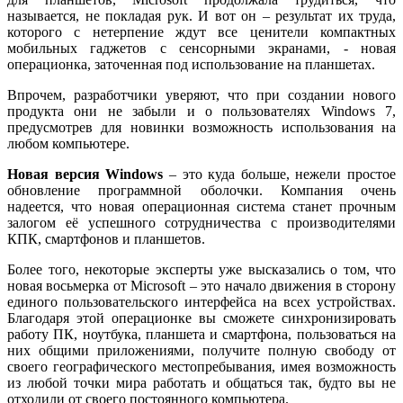
называется, не покладая рук. И вот он – результат их труда,
которого с нетерпение ждут все ценители компактных
мобильных гаджетов с сенсорными экранами, - новая
операционка, заточенная под использование на планшетах.
Впрочем, разработчики уверяют, что при создании нового
продукта они не забыли и о пользователях Windows 7,
предусмотрев для новинки возможность использования на
любом компьютере.
Новая версия Windows
– это куда больше, нежели простое
обновление программной оболочки. Компания очень
надеется, что новая операционная система станет прочным
залогом её успешного сотрудничества с производителями
КПК, смартфонов и планшетов.
Более того, некоторые эксперты уже высказались о том, что
новая восьмерка от Microsoft – это начало движения в сторону
единого пользовательского интерфейса на всех устройствах.
Благодаря этой операционке вы сможете синхронизировать
работу ПК, ноутбука, планшета и смартфона, пользоваться на
них общими приложениями, получите полную свободу от
своего географического местопребывания, имея возможность
из любой точки мира работать и общаться так, будто вы не
отходили от своего постоянного компьютера.