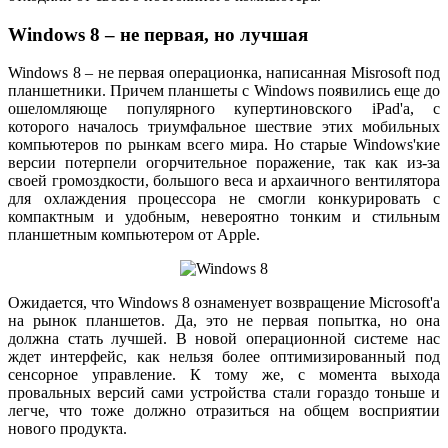
Windows 8 – не первая, но лучшая
Windows 8 – не первая операционка, написанная Misrosoft под
планшетники. Причем планшеты с Windows появились еще до
ошеломляюще популярного купертиновского iPad'а, с
которого началось триумфальное шествие этих мобильных
компьютеров по рынкам всего мира. Но старые Windows'кие
версии потерпели огорчительное поражение, так как из-за
своей громоздкости, большого веса и архаичного вентилятора
для охлаждения процессора не смогли конкурировать с
компактным и удобным, невероятно тонким и стильным
планшетным компьютером от Apple.
Ожидается, что Windows 8 ознаменует возвращение Microsoft'a
на рынок планшетов. Да, это не первая попытка, но она
должна стать лучшей. В новой операционной системе нас
ждет интерфейс, как нельзя более оптимизированный под
сенсорное управление. К тому же, с момента выхода
провальных версий сами устройства стали гораздо тоньше и
легче, что тоже должно отразиться на общем восприятии
нового продукта.