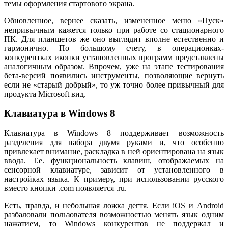
темы оформления стартового экрана.
Обновленное, вернее сказать, измененное меню «Пуск»
непривычным кажется только при работе со стационарного
ПК. Для планшетов же оно выглядит вполне естественно и
гармонично. По большому счету, в операционках-
конкурентках иконки установленных программ представлены
аналогичным образом. Впрочем, уже на этапе тестирования
бета-версий появились инструменты, позволяющие вернуть
если не «старый добрый», то уж точно более привычный для
продукта Microsoft вид.
Клавиатура в Windows 8
Клавиатура в Windows 8 поддерживает возможность
разделения для набора двумя руками и, что особенно
привлекает внимание, раскладка в ней ориентирована на язык
ввода. Т.е. функциональность клавиш, отображаемых на
сенсорной клавиатуре, зависит от установленного в
настройках языка. К примеру, при использовании русского
вместо кнопки .com появляется .ru.
Есть, правда, и небольшая ложка дегтя. Если iOS и Android
разбаловали пользователя возможностью менять язык одним
нажатием, то Windows конкурентов не поддержал и