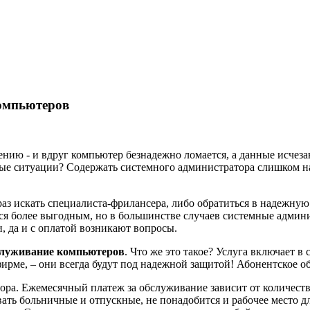
омпьютеров
шению - и вдруг компьютер безнадежно ломается, а данные исчез
ые ситуации? Содержать системного администратора слишком нак
раз искать специалиста-фрилансера, либо обратиться в надежну
ся более выгодным, но в большинстве случаев системные админи
, да и с оплатой возникают вопросы.
служивание компьютеров
. Что же это такое? Услуга включает 
ирме, – они всегда будут под надежной защитой! Абонентское 
ора. Ежемесячный платеж за обслуживание зависит от количеств
ать больничные и отпускные, не понадобится и рабочее место д